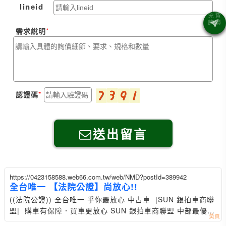
lineid
需求說明
認證碼
送出留言
https://0423158588.web66.com.tw/web/NMD?postId=389942
全台唯一 【法院公證】尚放心!!
((法院公證)) 全台唯一 乎你最放心 中古車 |SUN 銀拍車商聯
盟| 購車有保障．買車更放心 SUN 銀拍車商聯盟 中部最優質
車商（優仕達汽車） 代客尋車 發車中心 預約賞車