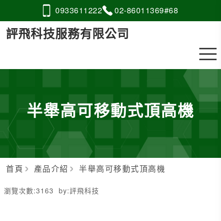
0933
6
1
1
222
02-8
6
0
1
1369#68
評飛科技服務有限公司
半舉高可移動式頂高機
首頁
產品介紹
半舉高可移動式頂高機
瀏覽次數:
3163
by:
評飛科技