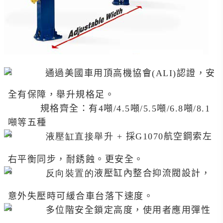
通過美國車用頂高機協會
(ALI)
認證，安
全有保障，舉升規格足。
規格齊全：有4噸/4.5噸/5.5噸/6.8噸/8.1
噸等五種
液壓缸直接舉升 +
採
G1070
航空鋼索左
右平衡同步，耐銹蝕。更安全。
反向裝置的
液壓缸內整合抑流閥設計，
意外失壓時可緩合車台落下速度。
多位階安全鎖定高度，使用者應用彈性