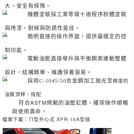
大，安全有保障。
機體塗裝採工業等級十道程序粉體塗裝
與烤漆，耐候與防銹性能佳。
簡明直接的操作界面，提供最穩定的控
制功能。
電動油壓直接舉升與平衡鋼索連動整體
設計，結構簡單、維護保養容易。
採用
C-1045/50
合金鋼加工拋光至
精度的
油壓頂桿，搭配
符合
ASTM
規範的油壓缸體，確保操作順暢
與使用壽命。
檔案下載：
ㄇ型外心式 XPR-10A型錄