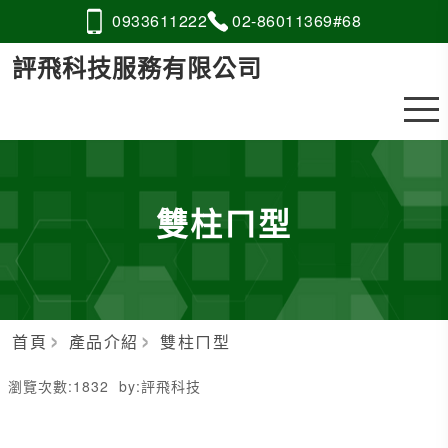
0933
6
1
1
222
02-8
6
0
1
1369#68
評飛科技服務有限公司
雙柱ㄇ型
首頁
產品介紹
雙柱ㄇ型
瀏覽次數:
1832
by:
評飛科技