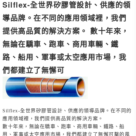
Silflex-全世界矽膠管設計、供應的領
導品牌。在不同的應用領域裡，我們
提供高品質的解決方案。 數十年來，
無論在驕車、跑車、商用車輛、鐵
路、船用、軍事或太空應用市場，我
們都建立了無懈可
Silflex
-
全世界矽膠管設計、供應的領導品牌。在不同的
應用領域裡，我們提供高品質的解決方案。
數十年來，無論在驕車、跑車、商用車輛、鐵路、船
用、軍事或太空應用市場，我們都建立了無懈可擊的風