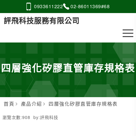
0933
6
1
1
222
02-8
6
0
1
1369#68
評飛科技服務有限公司
四層強化矽膠直管庫存規格表
首頁
產品介紹
四層強化矽膠直管庫存規格表
瀏覽次數:
908
by:
評飛科技