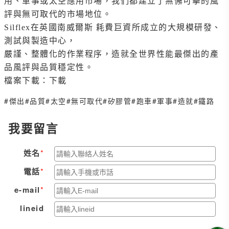
用、軍事或太空應用市場，我們都建立了無懈可擊的風
評與無可取代的市場地位。
Silflex
在英國南威爾斯 耗費巨資所成立的大規模研發、
測試與製造中心，
嚴謹、整體化的作業程序，造就全世界性能最傑出的產
品風評與品質穩定性。
檔案下載：
下載
#傑出
#品質
#太空
#無可取代
#矽膠管
#跑車
#軍事
#造就
#鐵路
我要留言
姓名
電話
e-mail
lineid