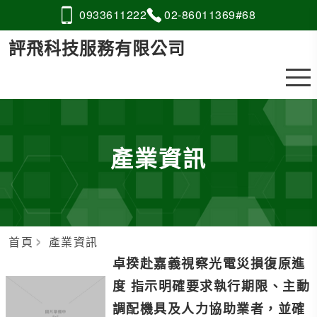
0933
6
1
1
222
02-8
6
0
1
1369#68
評飛科技服務有限公司
產業資訊
首頁
產業資訊
卓揆赴嘉義視察光電災損復原進
度 指示明確要求執行期限、主動
調配機具及人力協助業者，並確